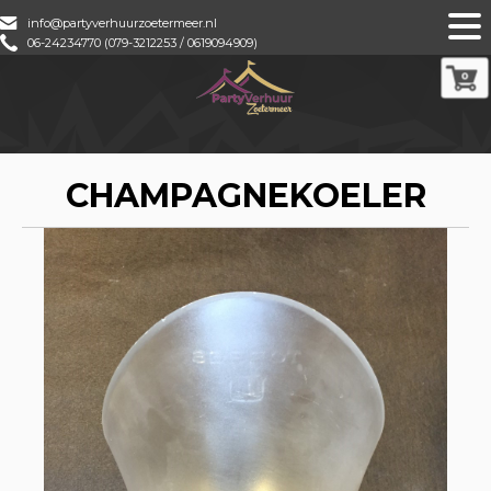
info@partyverhuurzoetermeer.nl
06-24234770 (079-3212253 / 0619094909)
0
CHAMPAGNEKOELER