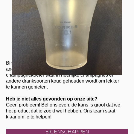
incl. btw
€7.50,-
Toevoegen aan aanvraag
Binnenkort een leuk feest waar de champagne of
ander drank flink gaan vloeien? Met een gehuurde
champagnekoeler waarin heerlijke champagnes en
andere dranksoorten koud gehouden wordt om lekker
te kunnen genieten.
Heb je niet alles gevonden op onze site?
Geen probleem! Bel ons even, de kans is groot dat we
het product dat je zoekt wel hebben. Ons team staat
klaar om je te helpen!
EIGENSCHAPPEN