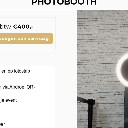
PHOTOBOOTH
. btw
€400,-
voegen aan aanvraag
 en op fotostrip
 via Airdrop, QR-
 je event
eer