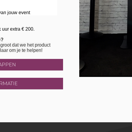
 van jouw event
 uur extra € 200.
e?
groot dat we het product
laar om je te helpen!
APPEN
RMATIE