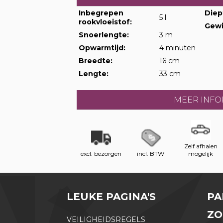
Inbegrepen
Diep
5 l
rookvloeistof:
Gewi
Snoerlengte:
3 m
Opwarmtijd:
4 minuten
Breedte:
16 cm
Lengte:
33 cm
MEER INFO
Zelf afhalen
excl. bezorgen
incl. BTW
mogelijk
LEUKE PAGINA'S
PA
ZO
VEILIGHEIDSREGELS