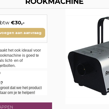
ROOKMACHINE
. btw
€30,-
voegen aan aanvraag
maakt het ook ideaal voor
 rookmachine is goed te
s licht- en of
egelbollen.
0
e?
groot dat we het product
laar om je te helpen!
APPEN