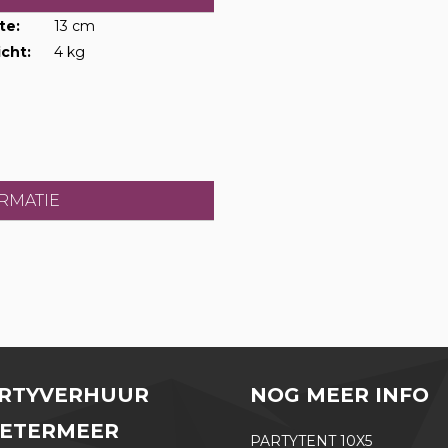
te:
13 cm
cht:
4 kg
RMATIE
RTYVERHUUR
NOG MEER INFO
ETERMEER
PARTYTENT 10X5